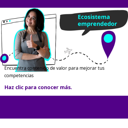
Salta [Cocoon] Parallax
Encuentra contenido de valor para mejorar tus
competencias
Haz clic para conocer más.
Salta [Cocoon] Gallery