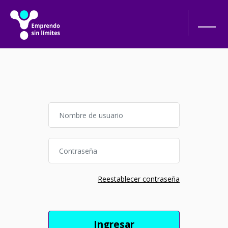
Salta al contenido principal
Saltar a creación de una nueva cuenta
Nombre de usuario
Contraseña
Reestablecer contraseña
Ingresar